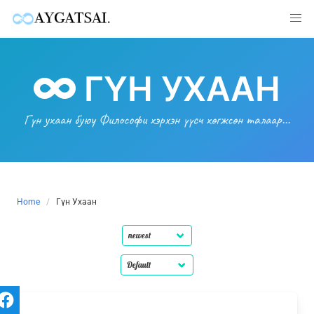
Skip
to
ГҮН УХААН
content
Гүн ухаан буюу Философи хэрхэн үүсч хөгжсөн талаар…
Home
Гүн Ухаан