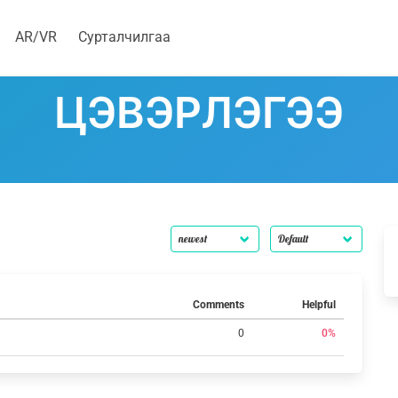
AR/VR
Сурталчилгаа
ЦЭВЭРЛЭГЭЭ
Comments
Helpful
0
0%