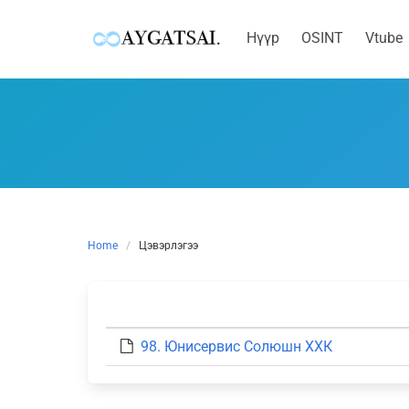
Нүүр
OSINT
Vtube
Skip
to
content
Home
Цэвэрлэгээ
98. Юнисервис Солюшн ХХК