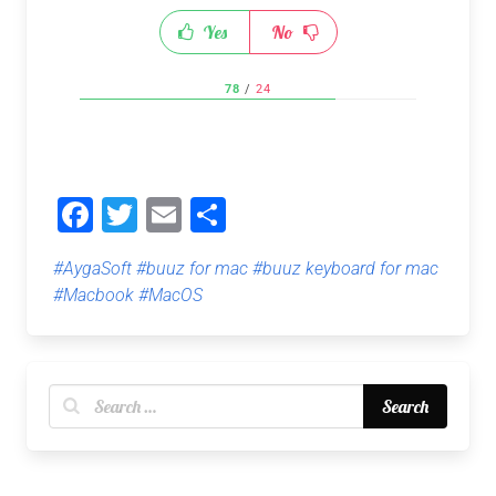
Yes
No
78
/
24
Facebook
Twitter
Email
Share
#AygaSoft
#buuz for mac
#buuz keyboard for mac
#Macbook
#MacOS