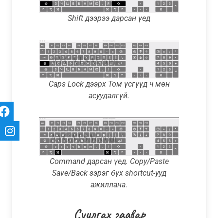
Shift дээрээ дарсан үед
Caps Lock дээрх Том үсгүүд ч мөн
асуудалгүй.
Command дарсан үед. Copy/Paste
Save/Back зэрэг бүх shortcut-ууд
ажиллана.
Суулгах заавар