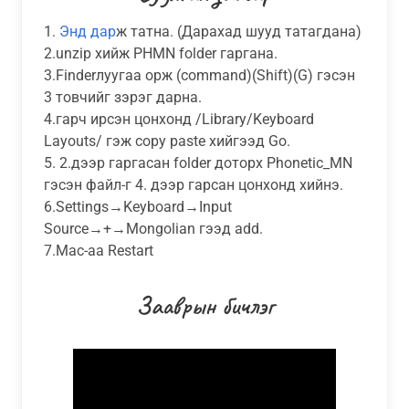
1.
Энд дар
ж татна. (Дарахад шууд татагдана)
2.unzip хийж PHMN folder гаргана.
3.Finderлуугаа орж (command)(Shift)(G) гэсэн
3 товчийг зэрэг дарна.
4.гарч ирсэн цонхонд /Library/Keyboard
Layouts/ гэж copy paste хийгээд Go.
5. 2.дээр гаргасан folder доторх Phonetic_MN
гэсэн файл-г 4. дээр гарсан цонхонд хийнэ.
6.Settings→Keyboard→Input
Source→+→Mongolian гээд add.
7.Mac-aa Restart
Зааврын бичлэг