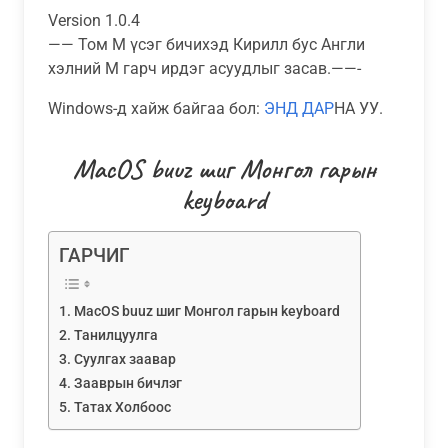
Version 1.0.4
—— Том М үсэг бичихэд Кирилл бус Англи
хэлний M гарч ирдэг асуудлыг засав.——-
Windows-д хайж байгаа бол:
ЭНД ДАР
НА УУ.
MacOS buuz шиг Mонгол гарын
keyboard
ГАРЧИГ
MacOS buuz шиг Mонгол гарын keyboard
Танилцуулга
Суулгах заавар
Зааврын бичлэг
Татах Холбоос