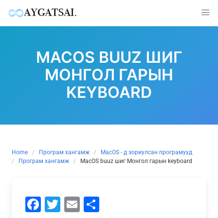
Skip
to
MACOS BUUZ ШИГ
content
МОНГОЛ ГАРЫН
KEYBOARD
Home
Програм хангамж
MacOS - д зориулсан програмууд
Програм хангамж
MacOS buuz шиг Монгол гарын keyboard
Facebook
Twitter
Email
Share