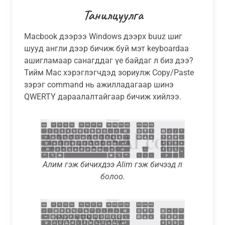
Танилцуулга
Macbook дээрээ Windows дээрх buuz шиг
шууд англи дээр бичиж буй мэт keyboardаа
ашигламаар санагддаг үе байдаг л биз дээ?
Тийм Mac хэрэглэгчдэд зориулж Copy/Paste
зэрэг command нь ажилладагаар шинэ
QWERTY дараалалтайгаар бичиж хийлээ.
Алим гэж бичихдээ Alim гэж бичээд л
болоо.