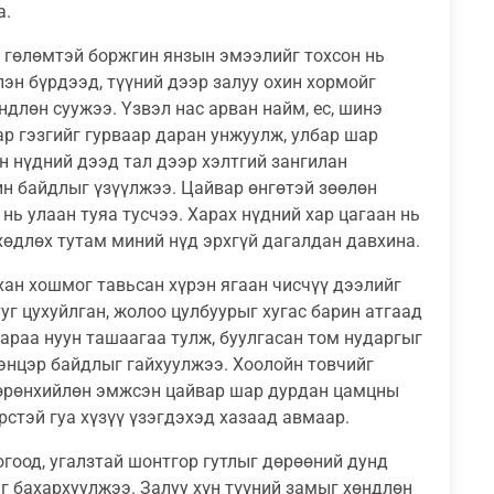
а.
 гөлөмтэй боржгин янзын эмээлийг тохсон нь
лэн бүрдээд, түүний дээр залуу охин хормойг
ндлөн суужээ. Yзвэл нас арван найм, ес, шинэ
ар гэзгийг гурваар даран унжуулж, улбар шар
н нүдний дээд тал дээр хэлтгий зангилан
ин байдлыг үзүүлжээ. Цайвар өнгөтэй зөөлөн
нь улаан туяа тусчээ. Харах нүдний хар цагаан нь
хөдлөх тутам миний нүд эрхгүй дагалдан давхина.
хан хошмог тавьсан хүрэн ягаан чисчүү дээлийг
уг цухуйлган, жолоо цулбуурыг хугас барин атгаад
гараа нуун ташаагаа тулж, буулгасан том нударгыг
ээнцэр байдлыг гайхуулжээ. Хоолойн товчийг
бөөрөнхийлөн эмжсэн цайвар шар дурдан цамцны
рстэй гуа хүзүү үзэгдэхэд хазаад авмаар.
гоод, угалзтай шонтгор гутлыг дөрөөний дунд
г бахархуулжээ. Залуу хүн түүний замыг хөндлөн