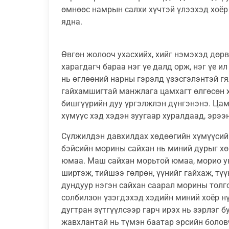
өмнөөс намрын салхи хүчтэй үлээхэд хоёр
ядна.
Өвгөн жолооч ухасхийх, хийг нэмэхэд дөрв
харагдагч бараа нэг үе далд орж, нэг үе и
нь өглөөний нарны гэрэлд үзэсгэлэнтэй гя
гайхамшигтай манжлага цамхагт өлгөсөн х
бишгүүрийн дуу үргэлжлэн дүнгэнэнэ. Цам
хүмүүс хэд хэдэн зуугаар хуралдаад, эрэ
Сүлжилдэн давхилдах хөдөөгийн хүмүүсийн
бэйсийн морины сайхан нь миний дурыг хө
юмаа. Маш сайхан морьтой юмаа, морио ун
ширтэж, тийшээ гөлрөн, үүнийг гайхаж, тү
дундуур нэгэн сайхан саарал морины толго
солбилзон үзэгдэхэд хэдийн миний хоёр нү
дугтран зүтгүүлсээр гарч ирэх нь зэрлэг б
жавхлантай нь түмэн баатар эрсийн болов