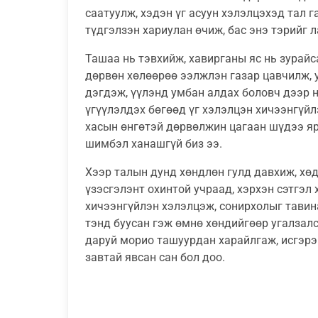
саатуулж, хэдэн үг асуун хэлэлцэхэд тал г
түдгэлзэн хариулан өчиж, бас энэ тэрийг 
Ташаа нь тэвхийж, хавирганы яс нь зурайса
дөрвөн хөлөөрөө ээлжлэн газар цавчилж, у
дэгдэж, үүлэнд умбан алдах боловч дээр н
үгүүлэлдэх бөгөөд үг хэлэлцэн хичээнгүйл
хасын өнгөтэй дөрвөлжин цагаан шүдээ яр
шимбэл ханашгүй биз ээ.
Хээр талын дунд хөндлөн гулд давхиж, хөд
үзэсгэлэнт охинтой учраад, хэрхэн сэтгэл
хичээнгүйлэн хэлэлцэж, сонирхолыг тавин
тэнд буусан гэж өмнө хөндийгөөр угалзалс
даруй морио ташуурдан харайлгаж, исгэрэ
завтай явсан сан бол доо.