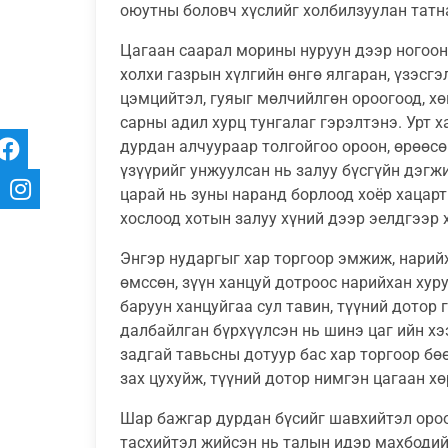
оюутны боловч хүслийг холбилзуулан татн
Цагаан саарал морины нуруун дээр ногоон
холхи газрын хүлгийн өнгө ялгаран, үзэсгэ
цэмцийтэл, гуяыг мөлчийлгөн ороогоод, хө
сарны адил хурц тунгалаг гэрэлтэнэ. Урт х
дурдан алчуураар толгойгоо ороон, өрөөсө
үзүүрийг унжуулсан нь залуу бүсгүйн дэгж
царай нь зуны наранд борлоод хоёр хацарт 
хослоод хотын залуу хүний дээр эелдгээр 
Энгэр нударгыг хар торгоор эмжиж, нарий
өмссөн, зүүн ханцуй дотроос нарийхан хуру
баруун ханцуйгаа сул тавин, түүний дотор 
далбайлган бүрхүүлсэн нь шинэ цаг ийн х
задгай тавьсны дотуур бас хар торгоор 
зах цухуйж, түүний дотор нимгэн цагаан хө
Шар бажгар дурдан бүсийг шавхийтэл ороо
тасхийтэл жийсэн нь талын идэр махбодий