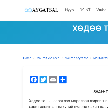
Нүүр
OSINT
Vtube
Skip
to
ХӨДӨӨ Т
content
Home
Монгол хэл соёл
Монгол өгүүллэг
Монгол хэ
Facebook
Twitter
Email
Share
Хөдөө т
Хөдөө талын зэрэглээ мяралзан жирвэгнэ
харь газрын аяны хүний нүдэнд яахин дару