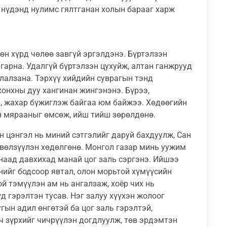
 нүдэнд нулимс гялтганан холын барааг харж
өн хүрд чөлөө завгүй эргэлдэнэ. Бүртэлзэн
л гарна. Удалгүй бүртэлзэн цухуйж, алтан ганжрууд
лалзана. Тэрхүү хийдийн суврагын тэнд
онхны дуу хангинан жингэнэнэ. Бүрээ,
, жахар бүжиглэж байгаа юм байжээ. Хөдөөгийн
эн мярааныг өмсөж, ийш тийш зөрөлдөнө.
 цэнгэл нь миний сэтгэлийг даруй бахдуулж, Сан
вөлзүүлэн хөдөлгөнө. Монгол газар минь уужим
аад давхихад манай цог заль сэргэнэ. Ийшээ
үнийг бодсоор явтал, олон морьтой хүмүүсийн
й тэмүүлэн ам нь ангалзаж, хоёр чих нь
д гэрэлтэн тусав. Нэг залуу хүүхэн жолоог
угын адил өнгөтэй ба цог заль гэрэлтэй,
ч зүрхийг чичрүүлэн догдлуулж, төв эрдэмтэн