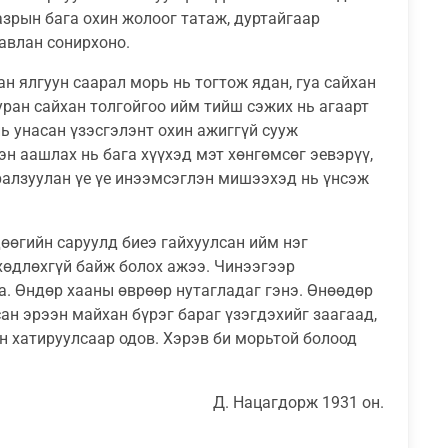
азрын бага охин жолоог татаж, дуртайгаар
лавлан сонирхоно.
н ялгуун саарал морь нь тогтож ядан, гуа сайхан
ран сайхан толгойгоо ийм тийш сэжих нь агаарт
ь унасан үзэсгэлэнт охин ажиггүй сууж
эн аашлах нь бага хүүхэд мэт хөнгөмсөг эевэрүү,
алзуулан үе үе инээмсэглэн мишээхэд нь үнсэж
өөгийн саруулд биеэ гайхуулсан ийм нэг
 хөдлөхгүй байж болох ажээ. Чинээгээр
а. Өндөр хааны өврөөр нутагладаг гэнэ. Өнөөдөр
ан эрээн майхан бүрэг бараг үзэгдэхийг заагаад,
н хатируулсаар одов. Хэрэв би морьтой болоод
Д. Нацагдорж 1931 он.