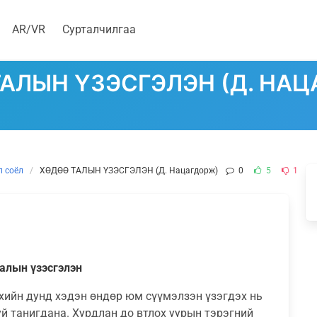
AR/VR
Сурталчилгаа
АЛЫН YЗЭСГЭЛЭН (Д. НА
л соёл
ХӨДӨӨ ТАЛЫН YЗЭСГЭЛЭН (Д. Нацагдорж)
0
5
1
алын үзэсгэлэн
хийн дунд хэдэн өндөр юм сүүмэлзэн үзэгдэх нь
й танигдана. Хурдлан до втлох уурын тэрэгний