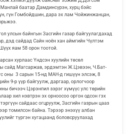
овоож хэлмэгдүүлж байсныг хожим Д.Догсом
 Манлай баатар Дамдинсүрэн, хурц бэйс
н, гүн Гомбойдшин, дара эх лам Чойжинжанцан,
орьжээ.
гол улсын байнгын Засгийн газар байгуулагдахад
р, дэд сайдад Сайн ноён хан аймгийн Чүлтэм
үүх яам 58 орон тоотой.
сарсан хурлаас Үндсэн хуулийн төсөл
ы сайд Магсаржав, эрдэмтэн Ж.Цэвээн, Ч.Бат-
с оны 3 сарын 15-нд МАН-д гишүүн элсэж, 8
йн 9-р үүр байгуулж, даргаар, орлогчоор
мны бичээч Цэрэнпил зэрэг хүмүүс улс төрийн
лаар хил нэвтрэн эх орноосоо оргон одсон гэх
тэргүүн сайдаас огцруулж, Засгийн газрын цааз
ээр томилсон байна. Тэрээр энэхүү албан
улийг түргэн хугацаанд боловсруулахад