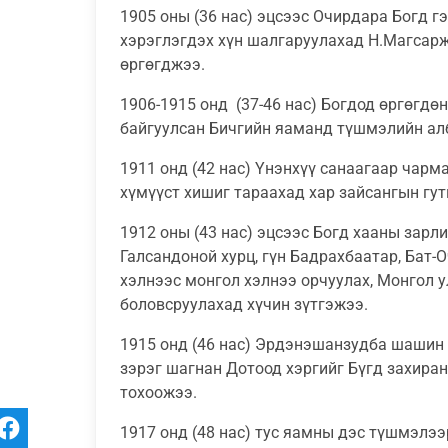
1905 оны (36 нас) эцсээс Очирдара Богд г
хэрэглэгдэх хүн шалгаруулахад Н.Магсар
өргөгджээ.
1906-1915 онд (37-46 нас) Богдод өргөгдө
байгуулсан Бичгийн яаманд түшмэлийн алб
1911 онд (42 нас) Үнэнхүү санаагаар чарм
хүмүүст хишиг тараахад хар зайсангын гу
1912 оны (43 нас) эцсээс Богд хааны зарл
Галсандоной хурц, гүн Бадрахбаатар, Бат-
хэлнээс монгол хэлнээ орчуулах, Монгол у
боловсруулахад хүчин зүтгэжээ.
1915 онд (46 нас) Эрдэнэшанзудба шашин 
зэрэг шагнан Дотоод хэргийг Бүгд захира
тохоожээ.
1917 онд (48 нас) тус яамны дэс түшмэлэ