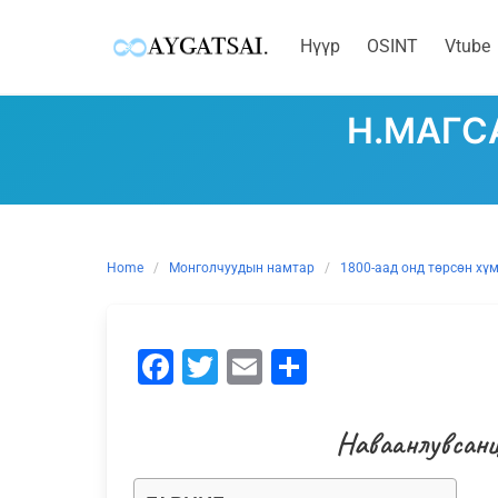
Нүүр
OSINT
Vtube
Skip
to
Н.МАГСА
content
Home
Монголчуудын намтар
1800-аад онд төрсөн хү
Facebook
Twitter
Email
Share
Наваанлувсан