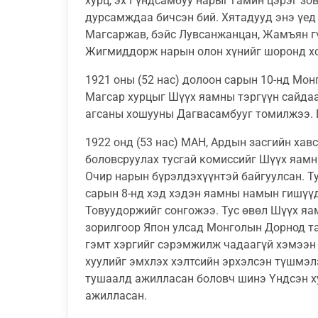
хурц, эх Гүндсамбуу нарыг гамин цэрэг з
дурсамждаа бичсэн бий. Хятадууд энэ үед
Магсаржав, бэйс Лувсанжанцан, Жамъян гү
Жигмиддорж нарын олон хүнийг шоронд х
1921 оны (52 нас) долоон сарын 10-нд Мон
Магсар хурцыг Шүүх яамны тэргүүн сайдаа
агсаны хошууны Дагвасамбууг томилжээ. Ш
1922 онд (53 нас) МАН, Ардын засгийн хав
боловсруулах тусгай комиссийг Шүүх яамн
Очир нарын бүрэлдэхүүнтэй байгуулсан. Ту
сарын 8-нд хэд хэдэн яамны намын гишүүди
Товуудоржийг сонгожээ. Тус өвөл Шүүх яа
зорилгоор Япон улсад Монголын Дорнод та
гэмт хэргийг сэрэмжилж чадаагүй хэмээн 
хуулийг эмхлэх хэлтсийн эрхэлсэн түшмэл
тушаалд ажилласан боловч шинэ Үндсэн ху
ажилласан.