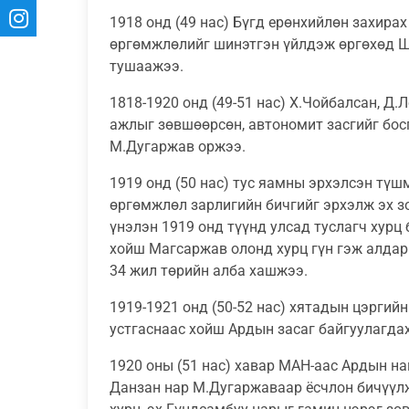
1918 онд (49 нас) Бүгд ерөнхийлөн захира
өргөмжлөлийг шинэтгэн үйлдэж өргөхөд Ш
тушаажээ.
1818-1920 онд (49-51 нас) Х.Чойбалсан, 
ажлыг зөвшөөрсөн, автономит засгийг босг
М.Дугаржав оржээ.
1919 онд (50 нас) тус яамны эрхэлсэн тү
өргөмжлөл зарлигийн бичгийг эрхэлж эх з
үнэлэн 1919 онд түүнд улсад туслагч хурц
хойш Магсаржав олонд хурц гүн гэж алдар
34 жил төрийн алба хашжээ.
1919-1921 онд (50-52 нас) хятадын цэргий
устгаснаас хойш Ардын засаг байгуулагдах
1920 оны (51 нас) хавар МАН-аас Ардын на
Данзан нар М.Дугаржаваар ёсчлон бичүүл