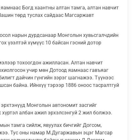
х яамнаас Богд хаантны алтан тамга, алтан навчит
ашин төрд туслах сайдаас Магсаржавт
Д.Лосол нарын дурдсанаар Монголын хувьсгалчдийн
ох үзэлтэй хүмүүс 10 байсан гэсний дотор
шмэлээр тохоогдон ажилласан. Алтан навчит
охиолгосон учир мөн Дотоод яамнаас гавъяаг
 билигт дайчин гүнгийн зэрэг шагнажээ. Түүнээс
шсан байна. Ийнхүү тэрээр 1886 оноос тасралтгуй
н эрхтэнүүд Монголын автономит засгийг
 хүртэл албан ажил эрхэлсэнгуй 2 жил болжээ.
мын тамга сийлж, явуулах бичгийг Догсом,
жээ. Тус оны намар М.Дугаржавын эцэг Магсар