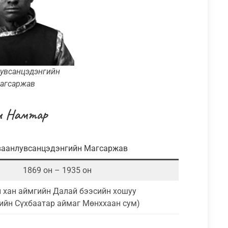
увсанцэдэнгийн
агсаржав
ч Намтар
аанлувсанцэдэнгийн Магсаржав
1869 он – 1935 он
 хан аймгийн Далай бээсийн хошуу
ийн Сүхбаатар аймаг Мөнххаан сум)