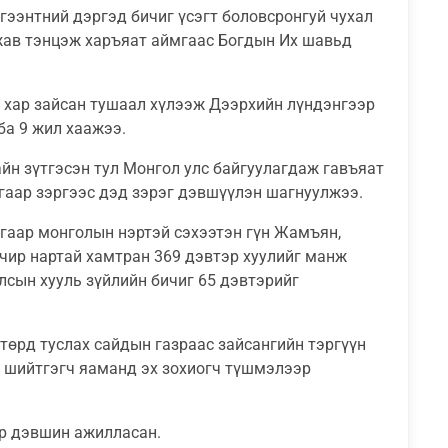
эгээнтний дэргэд бичиг үсэгт боловсронгуй чухал
жав тэнцэж харъяат аймгаас Богдын Их шавьд
н хар зайсан тушаал хүлээж Дээрхийн лүндэнгээр
а 9 жил хаажээ.
айн зүтгэсэн тул Монгол улс байгуулагдаж гавъяат
тгаар зэргээс дэд зэрэг дэвшүүлэн шагнуулжээ.
игаар монголын нэртэй сэхээтэн гүн Жамъян,
Очир нартай хамтран 369 дэвтэр хуулийг манж
лсын хууль зүйлийн бичиг 65 дэвтэрийг
төрд туслах сайдын газраас зайсангийн тэргүүн
н шийтгэгч яаманд эх зохиогч түшмэлээр
эр дэвшин ажилласан.