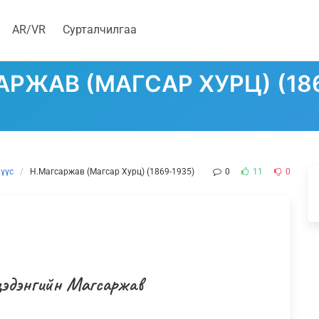
AR/VR
Сурталчилгаа
РЖАВ (МАГСАР ХУРЦ) (18
мүүс
Н.Магсаржав (Магсар Хурц) (1869-1935)
0
11
0
цэдэнгийн Магсаржав