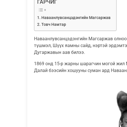
ГАРЧИГ
Наваанлувсанцэдэнгийн Магсаржав
Товч Намтар
Наваанлувсанцэдэнгийн Магсаржав олноо 
түшмэл, Шүүх яамны сайд, нэртэй эрдэмт
Дугаржавын аав билээ.
1869 онд 15-р жарны шарагчин могой жил
Далай бээсийн хошууны суман ард Наваанл