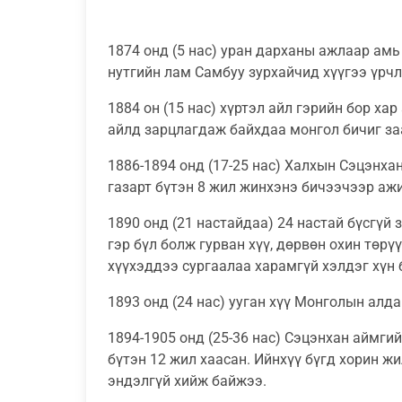
AYGATSAI.com
1874 онд (5 нас) уран дарханы ажлаар амь 
нутгийн лам Самбуу зурхайчид хүүгээ үрч
1884 он (15 нас) хүртэл айл гэрийн бор х
айлд зарцлагдаж байхдаа монгол бичиг за
1886-1894 онд (17-25 нас) Халхын Сэцэнх
газарт бүтэн 8 жил жинхэнэ бичээчээр аж
1890 онд (21 настайдаа) 24 настай бүсгүй
гэр бүл болж гурван хүү, дөрвөн охин төрү
хүүхэддээ сургаалаа харамгүй хэлдэг хүн 
1893 онд (24 нас) ууган хүү Монголын алд
1894-1905 онд (25-36 нас) Сэцэнхан аймги
бүтэн 12 жил хаасан. Ийнхүү бүгд хорин ж
эндэлгүй хийж байжээ.