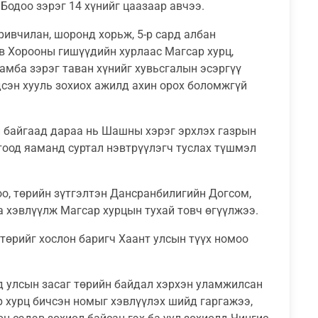
Бодоо зэрэг 14 хүнийг цаазаар авчээ.
аривчилан, шоронд хорьж, 5-р сард албан
в Хорооны гишүүдийн хурлаас Магсар хурц,
мба зэрэг таван хүнийг хувьсгалын эсэргүү
дсэн хууль зохиох ажилд ахин орох боломжгүй
үй байгаад дараа нь Шашны хэрэг эрхлэх газрын
отоод яаманд суртал нэвтрүүлэгч туслах түшмэл
оо, төрийн зүтгэлтэн Дансранбилигийн Догсом,
 хэвлүүлж Магсар хурцын тухай товч өгүүлжээ.
төрийг хослон баригч Хаант улсын түүх номоо
рд улсын засаг төрийн байдал хэрхэн уламжилсан
 хурц бичсэн номыг хэвлүүлэх шийд гаргажээ,