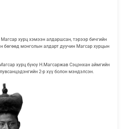
Магсар хурц хэмээн алдаршсан, тэрээр бичгийн
эн бөгөөд монголын алдарт дуучин Магсар хурцын
 Магсар хурц буюу Н.Магсаржав Сэцэнхан аймгийн
увсанцэдэнгийн 2-р хүү болон мэндэлсэн.