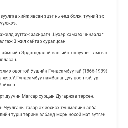
зуулгаа хийж явсан эцэг нь өөд болж, түүний эх
лүүлжээ.
ар ажилд зүтгэж захирагч Шүхэр хэмээх чинээлэг
алгаж 3 жил сайтар суралцсан.
ан аймгийн Эрдэнэдалай вангийн хошууны Тамгын
илласан.
 зэлмэ овогтой Уушийн Гүндсамбуутай (1866-1939)
үлжээ.У.Гүндсамбуу намбалаг дуу цөөнтэй, үр
байжээ.
арт дуучин Магсар хурцын Дугаржав төрсөн.
йн Чуулганы газар эх зохиох түшмэлийн алба
илийн турш төрийн албанд морь нохой мэт зүтгэн