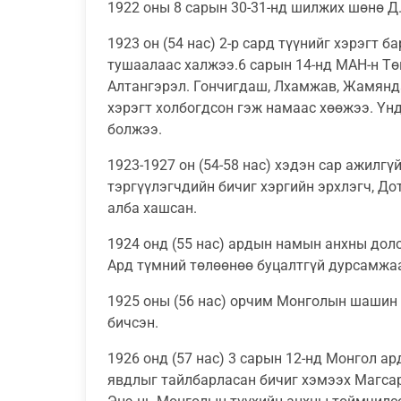
1922 оны 8 сарын 30-31-нд шилжих шөнө Д.
1923 он (54 нас) 2-р сард түүнийг хэрэгт б
тушаалаас халжээ.6 сарын 14-нд МАН-н Тө
Алтангэрэл. Гончигдаш, Лхамжав, Жамянда
хэрэгт холбогдсон гэж намаас хөөжээ. Үн
болжээ.
1923-1927 он (54-58 нас) хэдэн сар ажилг
тэргүүлэгчдийн бичиг хэргийн эрхлэгч, Д
алба хашсан.
1924 онд (55 нас) ардын намын анхны дол
Ард түмний төлөөнөө буцалтгүй дурсамжаа
1925 оны (56 нас) орчим Монголын шашин 
бичсэн.
1926 онд (57 нас) 3 сарын 12-нд Монгол а
явдлыг тайлбарласан бичиг хэмээх Магсар