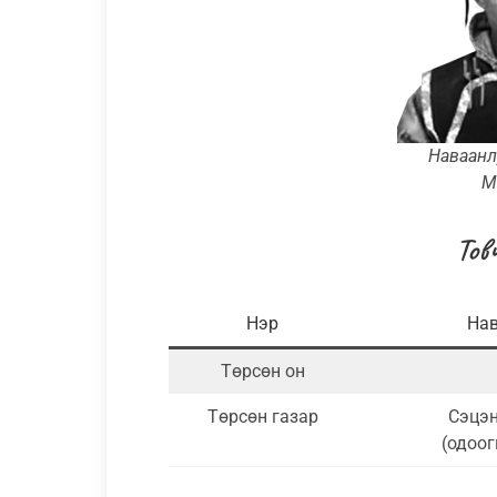
Наваанл
М
Тов
Нэр
Нав
Төрсөн он
Төрсөн газар
Сэцэн
(одоог