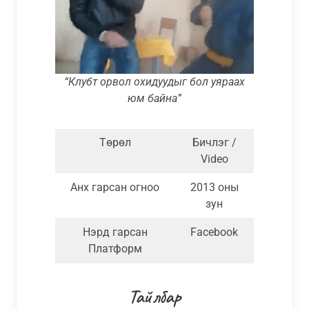
“Клубт орвол охидуудыг бол уяраах
юм байна”
Төрөл
Бичлэг /
Video
Анх гарсан огноо
2013 оны
зун
Нэрд гарсан
Facebook
Платформ
Тайлбар