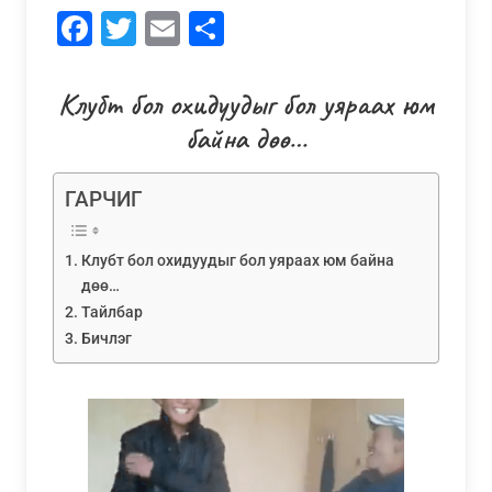
Facebook
Twitter
Email
Share
Клубт бол охидуудыг бол уяраах юм
байна дөө…
ГАРЧИГ
Клубт бол охидуудыг бол уяраах юм байна
дөө…
Тайлбар
Бичлэг