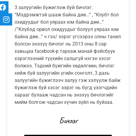
3 залуугийн бүжиглэж буй бичлэг.
“Мэдрэмжтэй шааж байна дөө…” , “Клубт бол
охидуудыг бол уяраах юм байна дөө…”
/”Клүбэд орвол охидуудыг болуул уяраах юм
байна дөө…” ч гэх/ зэрэг үгсээрээ олны танил
болсон энэхүү бичлэг нь 2013 оны 8 сар
хавьцаа facebook-р тархаж манай фэйсбүүк
хэрэглээний түүхийн салшгүй нэгэн хэсэг
болжээ. Тэдний бүжгийн хөдөлгөөн, бичлэг
хийж буй залуугийн үгийн сонголт, 3 дахь
залуугийн бүжиглээч залуу гэж хэлүүлж байж
бүжиглэж буй хэсэг зэрэг нь бүгд үзэгчдийн
харааг булааж чадсан нь энэхүү бичлэгийг
мийм болгож чадсан хүчин зүйл нь буйзаа.
Бичлэг