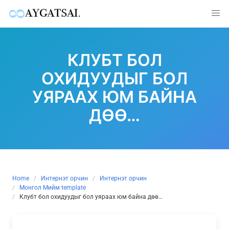
Skip
to
КЛУБТ БОЛ
content
ОХИДУУДЫГ БОЛ
УЯРААХ ЮМ БАЙНА
ДӨӨ…
Home
Интернэт орчин
Интернэт орчин
Монгол Мийм template
Клубт бол охидуудыг бол уяраах юм байна дөө…