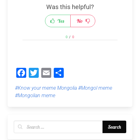
Was this helpful?
Yes
No
0
/
0
Facebook
Twitter
Email
Share
#Know your meme Mongolia
#Mongol meme
#Mongolian meme